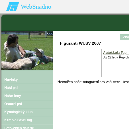
WebSnadno
Zko
Figuranti WUSV 2007
Autoškola Top -
Již 22 let v Řepích
Novinky
Překročen počet fotogalerií pro Vaši verzi. Jest
Naši psi
Naše feny
Ostatní psi
Kynologický klub
Krmivo BewiDog
Foto-Video galerie