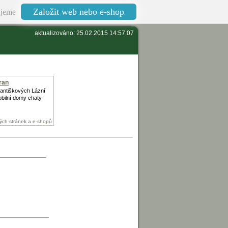
Založit web nebo e-shop
jeme
aktualizováno: 25.02.2015 14:57:07
ran
antiškových Lázní
obilní domy chaty
ých stránek a e-shopů