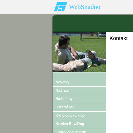
WebSnadno
Kontakt
Novinky
Naši psi
Naše feny
Ostatní psi
Kynologický klub
Krmivo BewiDog
Foto-Video galerie