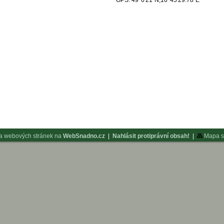
GPS:
49°6'21"
N,
16°45'29.78"
E
a webových stránek na
WebSnadno.cz
|
Nahlásit protiprávní obsah!
|
Mapa s