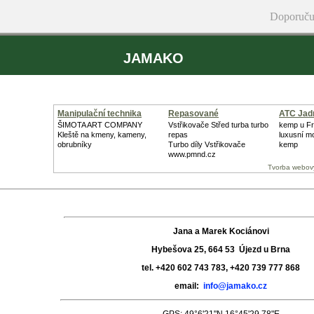
Doporuču
JAMAKO
Manipulační technika
Repasované
ATC Jad
Turbodmychadlo
ŠIMOTA ART COMPANY
Vstřikovače Střed turba turbo
kemp u Fr
Kleště na kmeny, kameny,
repas
luxusní m
obrubníky
Turbo díly Vstřikovače
kemp
www.pmnd.cz
Tvorba webov
Jana a Marek Kociánovi
Hybešova 25, 664 53 Újezd u Brna
tel. +420 602 743 783, +420 739 777 868
email:
info@jamako.cz