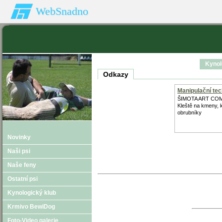
WebSnadno
Kynol
Odkazy
Manipulační tec
ŠIMOTA ART CO
Kleště na kmeny, 
obrubníky
Novinky
Naši psi
Naše feny
Ostatní psi
Kynologický klub
Krmivo BewiDog
Foto-Video galerie