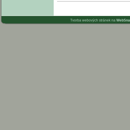
Tvorba webových stránek na
WebSna