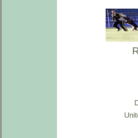
R
Uni