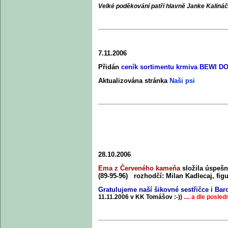
Velké poděkování patří hlavně Janke Kalináč
7.11.2006
Přidán
ceník sortimentu krmiva BEWI D
Aktualizována stránka
Naši psi
28.10.2006
Ema z Červeného kameňa
složila úspešn
(89-95-96)
rozhodčí: Milan Kadlecaj, fig
Gratulujeme naší šikovné sestřičce i Ba
11.11.2006 v KK Tomášov :-))
.... a dle posl