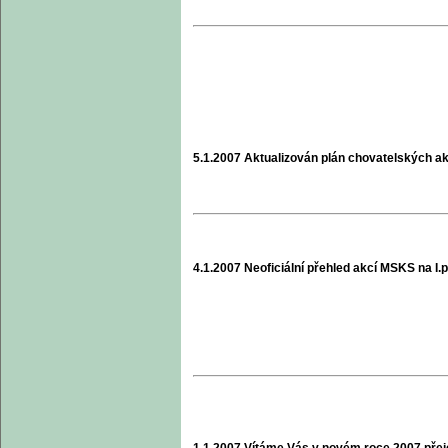
5.1.2007 Aktualizován plán chovatelských
4.1.2007 Neoficiální přehled akcí MSKS na I.
1.1.2007 Vítáme Vás v novém roce 2007 přej