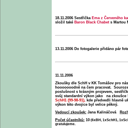
18.11.2006 Sestřička
Ema z Červeného k
složil také
Baron Black Chabet
s Martou M
13.11.2006 Do fotogalerie přidáno pár fo
11.11.2006
Zkoušky dle SchH v KK Tomášov pro nás 
hooooooodně na čem pracovat.
Souroze
poslušnost s krásným projevem, sestřič
svůj standardní výkon jako na zkoušce
SchH1 (99-98-91),
kde předvedli hlavně u
výkon této dvojice byl velice pěkný.
Vedoucí zkoušek:
Jana Kalináčová
Rozh
Počet účastníků:
10
(6xBH, 1xSchH1, 1xSchH
gratulujeme.