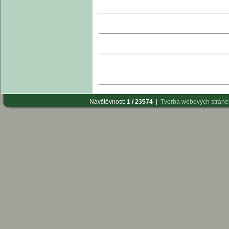
Návštěvnost:
1 / 23574
|
Tvorba webových strán