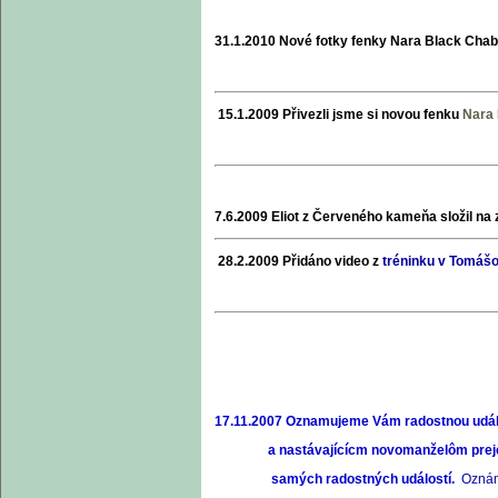
31.1.2010 Nové fotky fenky Nara Black Chab
15.1.2009 Přivezli jsme si novou fenku
Nara 
7.6.2009 Eliot z Červeného kameňa složil na
28.2.2009 Přidáno video z
tréninku v Tomášo
17.11.2007 Oznamujeme Vám radostnou udál
a nastávajícícm novomanželôm prejem
samých radostných událostí.
Oznám