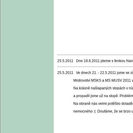
25.5.2011 Dne 18.6.2011 jdeme s fenkou Nar
25.5.2011 Ve dnech 21. - 22.5.2011 jsme se z
Mistrovství MSKS a MS WUSV 2011 v Jihlav
Na krásně našlapaných stopách v nízkém ose
a propadli jsme už na stopě. Problém se uká
Na obraně nás velmi potěšilo doladěné poušt
nemocného :( Doufáme, že se brzo uzdrav