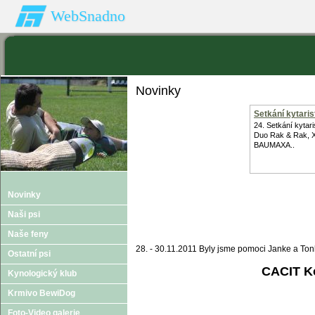
WebSnadno
Novinky
Setkání kytaris
24. Setkání kytari
Duo Rak & Rak, 
BAUMAXA..
Novinky
Naši psi
Naše feny
28. - 30.11.2011 Byly jsme pomoci Janke a To
Ostatní psi
CACIT Ko
Kynologický klub
Krmivo BewiDog
Foto-Video galerie