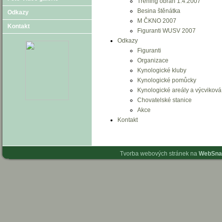
Tréning obran 1.4.2007
Besina štěnátka
Odkazy
M ČKNO 2007
Kontakt
Figuranti WUSV 2007
Odkazy
Figuranti
Organizace
Kynologické kluby
Kynologické pomůcky
Kynologické areály a výcviková 
Chovatelské stanice
Akce
Kontakt
Tvorba webových stránek na
WebSna