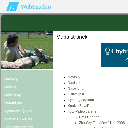
WebSnadno
Mapa stránek
Novinky
Novinky
Naši psi
Naši psi
Naše feny
Ostatní psi
Naše feny
Kynologický klub
Ostatní psi
Krmivo BewiDog
Kynologický klub
Foto-Video galerie
Emír Chabet
Krmivo BewiDog
Zkoušky Tomášov 11.11.2006
Foto-Video galerie