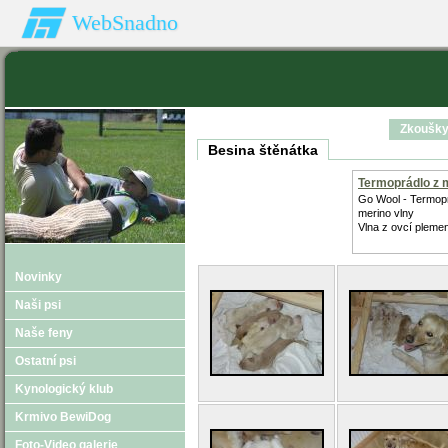
WebSnadno
Zkoušky
Besina štěnátka
Termoprádlo z 
vlny
Go Wool - Termop
merino vlny
Vlna z ovcí pleme
Novinky
Naši psi
Naše feny
Ostatní psi
Kynologický klub
Krmivo BewiDog
Foto-Video galerie